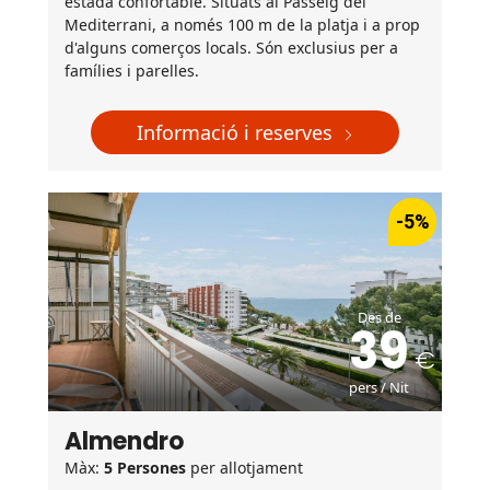
estada confortable. Situats al Passeig del
Mediterrani, a només 100 m de la platja i a prop
d'alguns comerços locals. Són exclusius per a
famílies i parelles.
Informació i reserves
-5%
Des de
39
pers / Nit
Almendro
Màx:
5 Persones
per allotjament