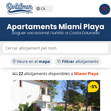
CA
Apartaments Miami Playa
Lloguer vacacional i turístic a Costa Daurada
Veure en el
mapa
Filtrar
allotjaments
22
allotjaments disponibles a
Miami Playa
-5%
Des de