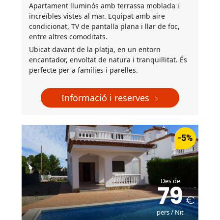
Apartament lluminós amb terrassa moblada i
increïbles vistes al mar. Equipat amb aire
condicionat, TV de pantalla plana i llar de foc,
entre altres comoditats.
Ubicat davant de la platja, en un entorn
encantador, envoltat de natura i tranquil·litat. És
perfecte per a famílies i parelles.
Informació i reserves
-5%
Des de
79
pers / Nit