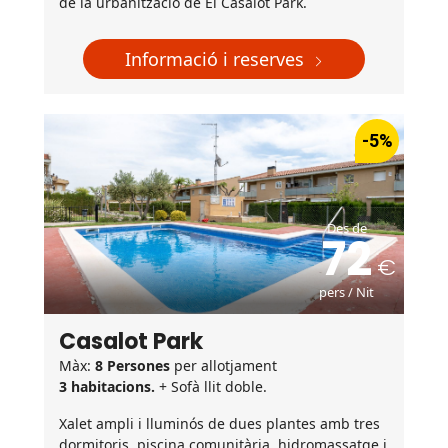
de la urbanització de El Casalot Park.
Informació i reserves
-5%
Des de
72
pers / Nit
Casalot Park
Màx:
8 Persones
per allotjament
3 habitacions.
+ Sofà llit doble.
Xalet ampli i lluminós de dues plantes amb tres
dormitoris, piscina comunitària, hidromassatge i