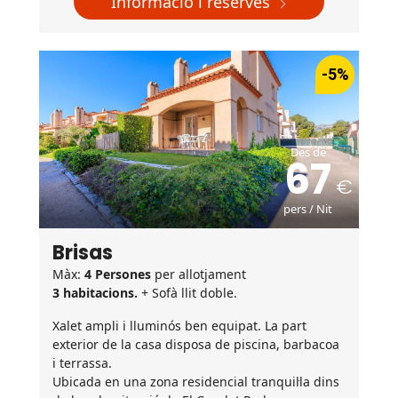
Informació i reserves
-5%
Des de
67
pers / Nit
Brisas
Màx:
4 Persones
per allotjament
3 habitacions.
+ Sofà llit doble.
Xalet ampli i lluminós ben equipat. La part
exterior de la casa disposa de piscina, barbacoa
i terrassa.
Ubicada en una zona residencial tranquil·la dins