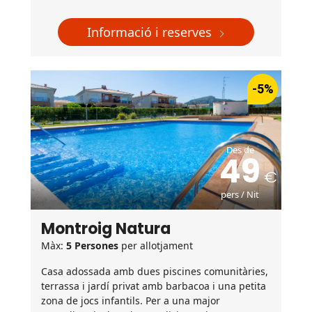
Informació i reserves
-5%
Des de
49
pers / Nit
Montroig Natura
Màx:
5 Persones
per allotjament
Casa adossada amb dues piscines comunitàries,
terrassa i jardí privat amb barbacoa i una petita
zona de jocs infantils. Per a una major