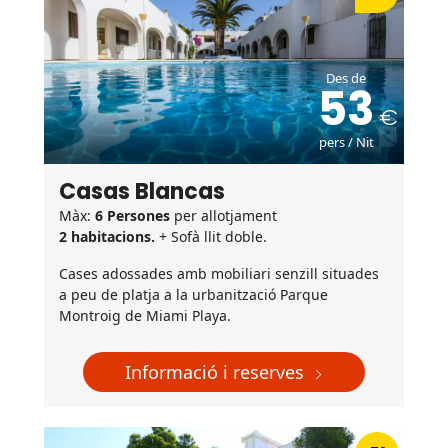
Des de
53
pers / Nit
Casas Blancas
Màx:
6 Persones
per allotjament
2 habitacions.
+ Sofà llit doble.
Cases adossades amb mobiliari senzill situades
a peu de platja a la urbanització Parque
Montroig de Miami Playa.
Informació i reserves