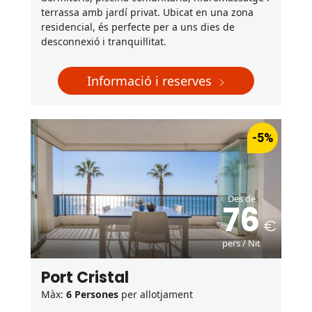
terrassa amb jardí privat. Ubicat en una zona
residencial, és perfecte per a uns dies de
desconnexió i tranquil·litat.
Informació i reserves
-5%
Des de
76
pers / Nit
Port Cristal
Màx:
6 Persones
per allotjament