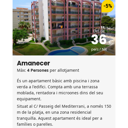
-5%
Des de
36
pers / Nit
Amanecer
Màx:
4 Persones
per allotjament
És un apartament bàsic amb piscina i zona
verda a l'edifici. Compta amb una terrassa
moblada, rentadora i microones dins del seu
equipament.
Situat al C/ Passeig del Mediterrani, a només 150
m de la platja, en una zona residencial
tranquil·la. Aquest apartament és ideal per a
famílies o parelles.