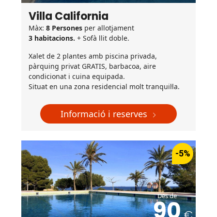
Villa California
Màx:
8 Persones
per allotjament
3 habitacions.
+ Sofà llit doble.
Xalet de 2 plantes amb piscina privada,
pàrquing privat GRATIS, barbacoa, aire
condicionat i cuina equipada.
Situat en una zona residencial molt tranquil·la.
Informació i reserves
-5%
Des de
90