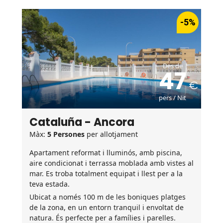
-5%
Des de
47
pers / Nit
Cataluña - Ancora
Màx:
5 Persones
per allotjament
Apartament reformat i lluminós, amb piscina,
aire condicionat i terrassa moblada amb vistes al
mar. Es troba totalment equipat i llest per a la
teva estada.
Ubicat a només 100 m de les boniques platges
de la zona, en un entorn tranquil i envoltat de
natura. És perfecte per a famílies i parelles.