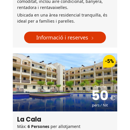
comoditat, inclou aire condicionat, banyera,
rentadora i rentavaixelles.
Ubicada en una àrea residencial tranquil·la, és
ideal per a famílies i parelles.
Informació i reserves
-5%
Des de
50
pers / Nit
La Cala
Màx:
6 Persones
per allotjament