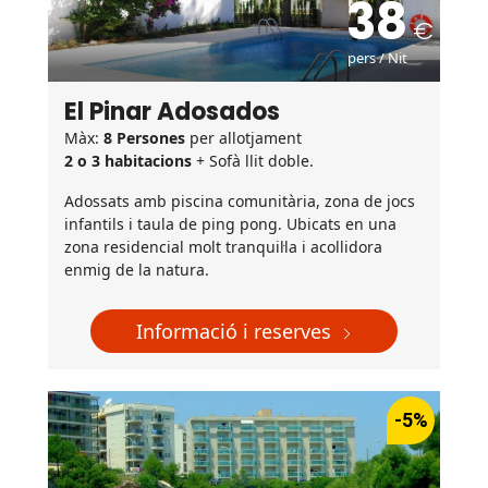
38
pers / Nit
El Pinar Adosados
Màx:
8 Persones
per allotjament
2 o 3 habitacions
+ Sofà llit doble.
Adossats amb piscina comunitària, zona de jocs
infantils i taula de ping pong. Ubicats en una
zona residencial molt tranquil·la i acollidora
enmig de la natura.
Informació i reserves
-5%