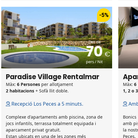
-5%
Des de
70
pers / Nit
Paradise Village Rentalmar
Apa
Màx:
6 Persones
per allotjament
Màx:
6
2 habitacions
+ Sofà llit doble.
1, 2 o 
Recepció Los Peces a 5 minuts.
Amb 
Complexe d'apartaments amb piscina, zona de
Bonics 
jocs infantils, terrassa totalment equipada i
amb pis
aparcament privat gratuït.
la nost
Estan ubicats en una de les zones més
Peces.