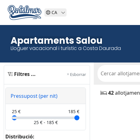
CA
Apartaments Salou
Lloguer vacacional i turístic a Costa Daurada
Filtres ...
Esborrar
42
allotjamen
Pressupost (per nit)
25 €
185 €
25
€ -
185
€
Distribució: