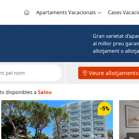
Apartaments Vacacionals
Cases Vacaci
Gran varietat d’apar
al millor preu gara
allotjament o allotj
Veure allotjaments
ts disponibles a
Salou
-5%
Des de