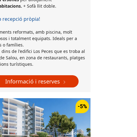
abitacions.
+ Sofà llit doble.
recepció pròpia!
ments reformats, amb piscina, molt
sos i totalment equipats. Ideals per a
s o famílies.
 dins de l'edifici Los Peces que es troba al
de Salou, en zona de restaurants, platges
cions turístiques.
Informació i reserves
-5%
Des de