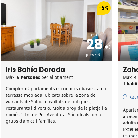
-5%
Des de
28
pers / Nit
Iris Bahía Dorada
Zaha
Màx:
6 Persones
per allotjament
Màx:
4
1 habit
Complex d'apartaments econòmics i bàsics, amb
terrassa moblada. Ubicats sobre la zona de
Rece
vianants de Salou, envoltats de botigues,
restaurants i diversió. Molt a prop de la platja i a
Apartam
només 1 km de PortAventura. Són ideals per a
a vacan
grups d'amics i famílies.
adults 
Excel·l
i supe