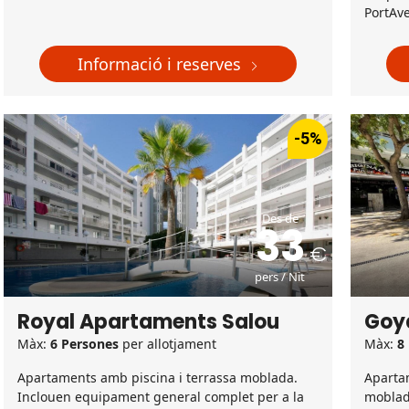
PortAv
Informació i reserves
-5%
Des de
33
pers / Nit
Royal Apartaments Salou
Goy
Màx:
6 Persones
per allotjament
Màx:
8
Apartaments amb piscina i terrassa moblada.
Aparta
Inclouen equipament general complet per a la
moblad