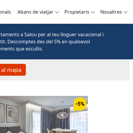
onals
Abans de viatjar
Propietaris
Nosaltres
taments a Salou per al teu lloguer vacacional i
ntit. Descomptes des del 5% en qualsevol
aments que escullis.
 al mapa
-5%
Des de