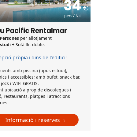
34
pers / Nit
u Pacific Rentalmar
 Persones
per allotjament
studi
+ Sofà llit doble.
pció pròpia i dins de l'edifici!
ents amb piscina (tipus estudi),
cs i accessibles; amb bufet, snack bar,
 jocs i WIFI GRATIS.
ent ubicació a prop de discoteques i
ó, restaurants, platges i atraccions
ques.
Informació i reserves