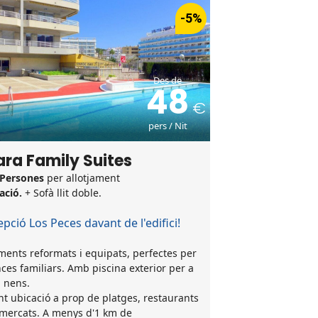
-5%
Des de
48
pers / Nit
ra Family Suites
 Persones
per allotjament
ació.
+ Sofà llit doble.
pció Los Peces davant de l'edifici!
ents reformats i equipats, perfectes per
ces familiars. Amb piscina exterior per a
i nens.
ent ubicació a prop de platges, restaurants
rmercats. A menys d'1 km de