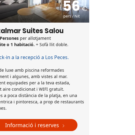
56
pers / Nit
almar Suites Salou
 Persones
per allotjament
uite o 1 habitació.
+ Sofà llit doble.
k-in a la recepció a Los Peces.
 de luxe amb piscina reformades
ent i algunes, amb vistes al mar.
nt equipades per a la teva estada,
t aire condicionat i WIFI gratuït.
s a poca distància de la platja, en una
ntrica i pintoresca, a prop de restaurants
ues.
Informació i reserves