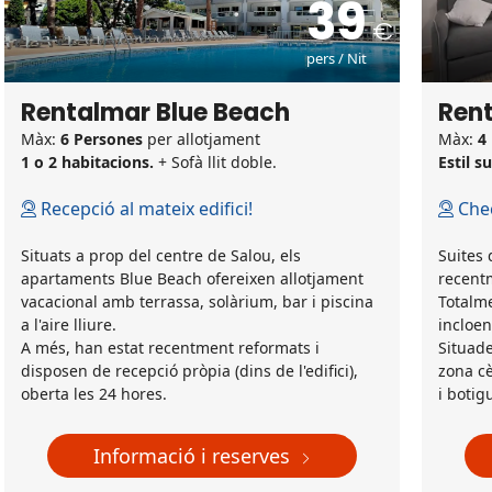
39
pers / Nit
Rentalmar Blue Beach
Rent
Màx:
6 Persones
per allotjament
Màx:
4
1 o 2 habitacions.
+ Sofà llit doble.
Estil s
Recepció al mateix edifici!
Chec
Situats a prop del centre de Salou, els
Suites
apartaments Blue Beach ofereixen allotjament
recentm
vacacional amb terrassa, solàrium, bar i piscina
Totalme
a l'aire lliure.
incloen
A més, han estat recentment reformats i
Situade
disposen de recepció pròpia (dins de l'edifici),
zona cè
oberta les 24 hores.
i botig
Informació i reserves