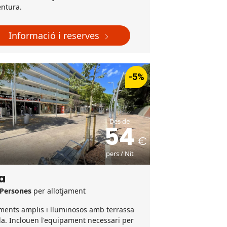
entura.
Informació i reserves
-5%
Des de
54
pers / Nit
a
 Persones
per allotjament
ments amplis i lluminosos amb terrassa
a. Inclouen l'equipament necessari per