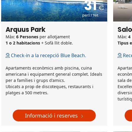
31
pers / Nit
Arquus Park
Salo
Màx:
6 Persones
per allotjament
Màx:
4
1 o 2 habitacions
+ Sofà llit doble.
Tipus e
Check-in a la recepció Blue Beach.
Rece
Apartaments econòmics amb piscina, cuina
Apartam
americana i equipament general complet. Ideals
econòmi
per a famílies i grups d'amics.
sala de
Ubicats a prop de discoteques, restaurants i
Excel·l
platges a 500 metres.
diversi
turísti
Informació i reserves