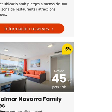
ent ubicació amb platges a menys de 300
 zona de restaurants i atraccions
ques.
Informació i reserves
-5%
Des de
45
pers / Nit
talmar Navarra Family
es
 Persones
per allotjament