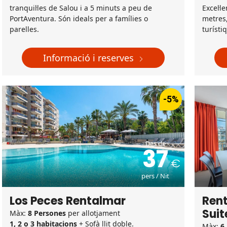
tranquil·les de Salou i a 5 minuts a peu de
Excel·l
PortAventura. Són ideals per a famílies o
metres,
parelles.
turísti
Informació i reserves
-5%
Des de
37
pers / Nit
Los Peces Rentalmar
Ren
Suit
Màx:
8 Persones
per allotjament
1, 2 o 3 habitacions
+ Sofà llit doble.
Màx:
6