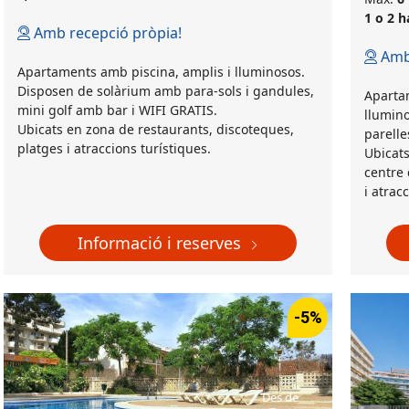
1 o 2 h
Amb recepció pròpia!
Amb 
Apartaments amb piscina, amplis i lluminosos.
Disposen de solàrium amb para-sols i gandules,
Aparta
mini golf amb bar i WIFI GRATIS.
llumino
Ubicats en zona de restaurants, discoteques,
parelle
platges i atraccions turístiques.
Ubicats
centre 
i atrac
Informació i reserves
-5%
Des de