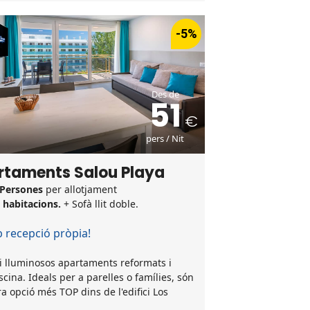
-5%
Des de
51
pers / Nit
rtaments Salou Playa
 Persones
per allotjament
3 habitacions.
+ Sofà llit doble.
recepció pròpia!
i lluminosos apartaments reformats i
cina. Ideals per a parelles o famílies, són
ra opció més TOP dins de l'edifici Los