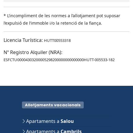
* L’incompliment de les normes a l’allotjament pot suposar
l’expulsió de l’immoble i/o la retenció de la fiança.
Licencia Turística:
HUTT00553318
Nº Registro Alquiler (NRA):
ESFCTU00004303200005298200000000000000HUTT-005533-182
Allotjaments vacacionals
Apartaments a
Salou
Apartaments a
Cambrils