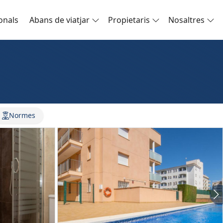
onals
Abans de viatjar
Propietaris
Nosaltres
Normes