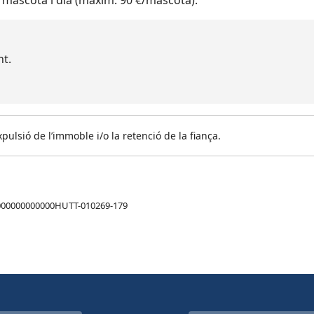
mascota i dia (màxim: 90 €/mascota).
nt.
pulsió de l’immoble i/o la retenció de la fiança.
00000000000HUTT-010269-179