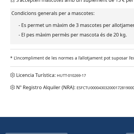
S'accepten mascotes amb un suplement de 15 € per 
Condicions generals per a mascotes:
- Es permet un màxim de 3 mascotes per allotjame
- El pes màxim permès per mascota és de 20 kg.
* L’incompliment de les normes a l’allotjament pot suposar l’ex
Licencia Turística:
HUTT-010269-17
Nº Registro Alquiler (NRA):
ESFCTU000043032000172819000