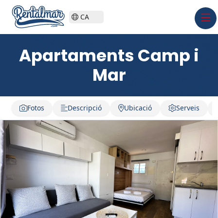
CA
Apartaments Camp i
Mar
Fotos
Descripció
Ubicació
Serveis