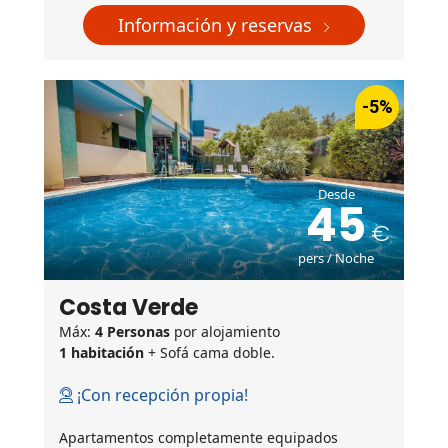
Información y reservas
-5%
Desde
45
pers / Noche
Costa Verde
Máx:
4 Personas
por alojamiento
1 habitación
+ Sofá cama doble.
¡Con recepción propia!
Apartamentos completamente equipados