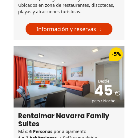
Ubicados en zona de restaurantes, discotecas,
playas y atracciones turísticas.
Información y reservas
-5%
Desde
45
pers / Noche
Rentalmar Navarra Family
Suites
Máx:
6 Personas
por alojamiento
1 o 2 habitaciones.
+ Sofá cama doble.