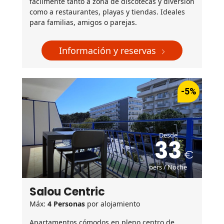
fácilmente tanto a zona de discotecas y diversión
como a restaurantes, playas y tiendas. Ideales
para familias, amigos o parejas.
Información y reservas
-5%
Desde
33
pers / Noche
Salou Centric
Máx:
4 Personas
por alojamiento
Apartamentos cómodos en pleno centro de