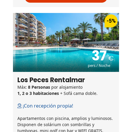
-5%
Desde
37
pers / Noche
Los Peces Rentalmar
Máx:
8 Personas
por alojamiento
1, 2 o 3 habitaciones
+ Sofá cama doble.
¡Con recepción propia!
Apartamentos con piscina, amplios y luminosos.
Disponen de solárium con sombrillas y
tumbonas, mini golf con bar y WIFI GRATIS.