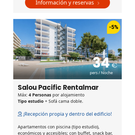
Información y reservas
-5%
Desde
34
pers / Noche
Salou Pacific Rentalmar
Máx:
4 Personas
por alojamiento
Tipo estudio
+ Sofá cama doble.
¡Recepción propia y dentro del edificio!
Apartamentos con piscina (tipo estudio),
económicos y accesibles; con buffet, snack bar,