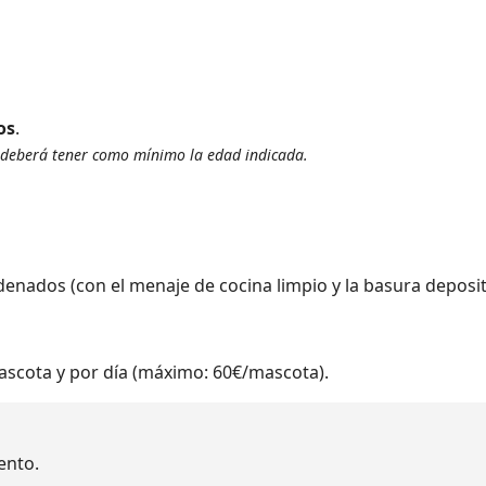
os
.
s, deberá tener como mínimo la edad indicada.
ados (con el menaje de cocina limpio y la basura deposita
scota y por día (máximo: 60€/mascota).
ento.